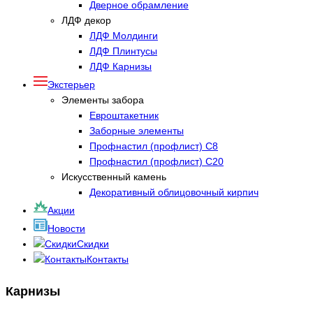
Дверное обрамление
ЛДФ декор
ЛДФ Молдинги
ЛДФ Плинтусы
ЛДФ Карнизы
Экстерьер
Элементы забора
Евроштакетник
Заборные элементы
Профнастил (профлист) С8
Профнастил (профлист) С20
Искусственный камень
Декоративный облицовочный кирпич
Акции
Новости
Скидки
Контакты
Карнизы