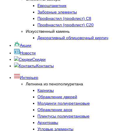
Евроштакетник
Заборные элементы
Профнастил (профлист) С8
Профнастил (профлист) С20
Искусственный камень
Декоративный облицовочный кирпич
Акции
Новости
Скидки
Контакты
Интерьер
Лепнина из пенополиуретана
Карнизы
Обрамление дверей
Молдинги полиуретановые
Обрамление арок
Плинтусы полиуретановые
Архитравы
Угловые элементы