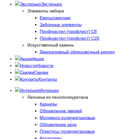
Экстерьер
Элементы забора
Евроштакетник
Заборные элементы
Профнастил (профлист) С8
Профнастил (профлист) С20
Искусственный камень
Декоративный облицовочный кирпич
Акции
Новости
Скидки
Контакты
Интерьер
Лепнина из пенополиуретана
Карнизы
Обрамление дверей
Молдинги полиуретановые
Обрамление арок
Плинтусы полиуретановые
Архитравы