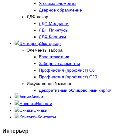
Угловые элементы
Дверное обрамление
ЛДФ декор
ЛДФ Молдинги
ЛДФ Плинтусы
ЛДФ Карнизы
Экстерьер
Элементы забора
Евроштакетник
Заборные элементы
Профнастил (профлист) С8
Профнастил (профлист) С20
Искусственный камень
Декоративный облицовочный кирпич
Акции
Новости
Скидки
Контакты
Интерьер