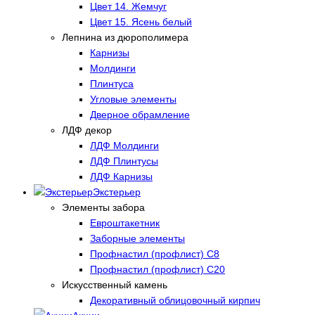
Цвет 14. Жемчуг
Цвет 15. Ясень белый
Лепнина из дюрополимера
Карнизы
Молдинги
Плинтуса
Угловые элементы
Дверное обрамление
ЛДФ декор
ЛДФ Молдинги
ЛДФ Плинтусы
ЛДФ Карнизы
Экстерьер
Элементы забора
Евроштакетник
Заборные элементы
Профнастил (профлист) С8
Профнастил (профлист) С20
Искусственный камень
Декоративный облицовочный кирпич