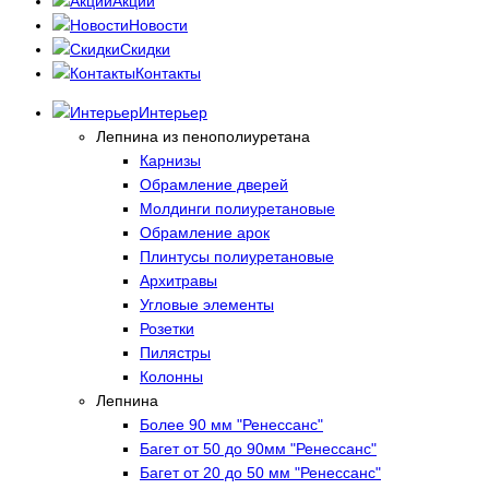
Акции
Новости
Скидки
Контакты
Интерьер
Лепнина из пенополиуретана
Карнизы
Обрамление дверей
Молдинги полиуретановые
Обрамление арок
Плинтусы полиуретановые
Архитравы
Угловые элементы
Розетки
Пилястры
Колонны
Лепнина
Более 90 мм "Ренессанс"
Багет от 50 до 90мм "Ренессанс"
Багет от 20 до 50 мм "Ренессанс"