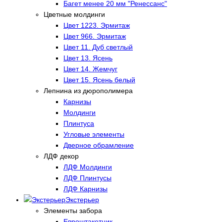
Багет менее 20 мм "Ренессанс"
Цветные молдинги
Цвет 1223. Эрмитаж
Цвет 966. Эрмитаж
Цвет 11. Дуб светлый
Цвет 13. Ясень
Цвет 14. Жемчуг
Цвет 15. Ясень белый
Лепнина из дюрополимера
Карнизы
Молдинги
Плинтуса
Угловые элементы
Дверное обрамление
ЛДФ декор
ЛДФ Молдинги
ЛДФ Плинтусы
ЛДФ Карнизы
Экстерьер
Элементы забора
Евроштакетник