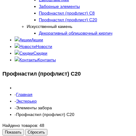
Заборные элементы
Профнастил (профлист) С8
Профнастил (профлист) С20
Искусственный камень
Декоративный облицовочный кирпич
Акции
Новости
Скидки
Контакты
Профнастил (профлист) С20
Главная
Экстерьер
Элементы забора
Профнастил (профлист) С20
Найдено товаров:
48
Показать
Сбросить