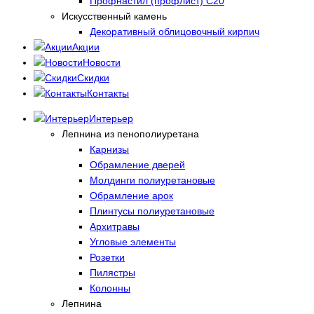
Профнастил (профлист) С20
Искусственный камень
Декоративный облицовочный кирпич
Акции
Новости
Скидки
Контакты
Интерьер
Лепнина из пенополиуретана
Карнизы
Обрамление дверей
Молдинги полиуретановые
Обрамление арок
Плинтусы полиуретановые
Архитравы
Угловые элементы
Розетки
Пилястры
Колонны
Лепнина