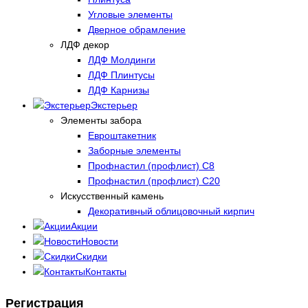
Угловые элементы
Дверное обрамление
ЛДФ декор
ЛДФ Молдинги
ЛДФ Плинтусы
ЛДФ Карнизы
Экстерьер
Элементы забора
Евроштакетник
Заборные элементы
Профнастил (профлист) С8
Профнастил (профлист) С20
Искусственный камень
Декоративный облицовочный кирпич
Акции
Новости
Скидки
Контакты
Регистрация