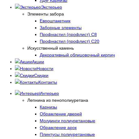
ЛДФ Карнизы
Экстерьер
Элементы забора
Евроштакетник
Заборные элементы
Профнастил (профлист) С8
Профнастил (профлист) С20
Искусственный камень
Декоративный облицовочный кирпич
Акции
Новости
Скидки
Контакты
Интерьер
Лепнина из пенополиуретана
Карнизы
Обрамление дверей
Молдинги полиуретановые
Обрамление арок
Плинтусы полиуретановые