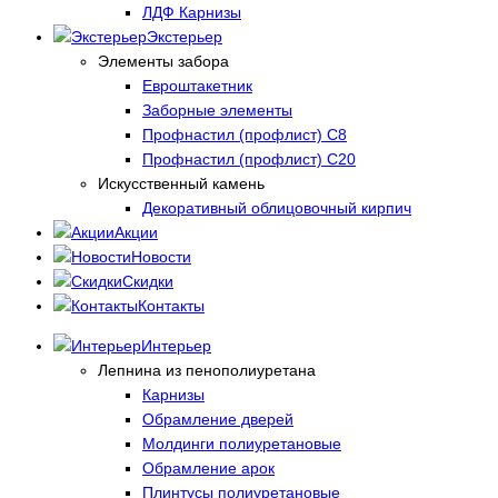
ЛДФ Карнизы
Экстерьер
Элементы забора
Евроштакетник
Заборные элементы
Профнастил (профлист) С8
Профнастил (профлист) С20
Искусственный камень
Декоративный облицовочный кирпич
Акции
Новости
Скидки
Контакты
Интерьер
Лепнина из пенополиуретана
Карнизы
Обрамление дверей
Молдинги полиуретановые
Обрамление арок
Плинтусы полиуретановые