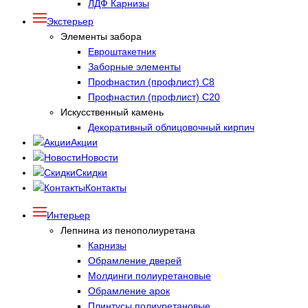
ЛДФ Карнизы
Экстерьер
Элементы забора
Евроштакетник
Заборные элементы
Профнастил (профлист) С8
Профнастил (профлист) С20
Искусственный камень
Декоративный облицовочный кирпич
Акции
Новости
Скидки
Контакты
Интерьер
Лепнина из пенополиуретана
Карнизы
Обрамление дверей
Молдинги полиуретановые
Обрамление арок
Плинтусы полиуретановые