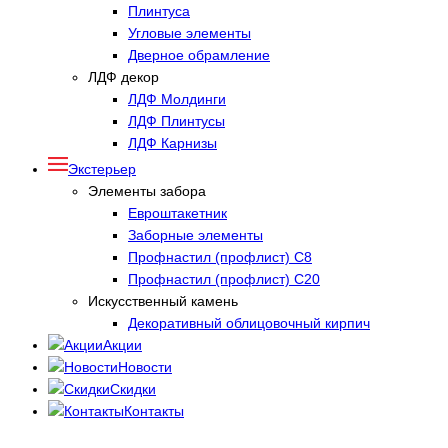
Плинтуса
Угловые элементы
Дверное обрамление
ЛДФ декор
ЛДФ Молдинги
ЛДФ Плинтусы
ЛДФ Карнизы
Экстерьер
Элементы забора
Евроштакетник
Заборные элементы
Профнастил (профлист) С8
Профнастил (профлист) С20
Искусственный камень
Декоративный облицовочный кирпич
Акции
Новости
Скидки
Контакты