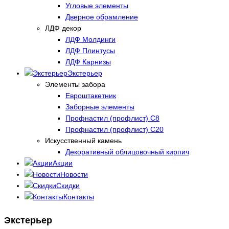
Угловые элементы
Дверное обрамление
ЛДФ декор
ЛДФ Молдинги
ЛДФ Плинтусы
ЛДФ Карнизы
Экстерьер
Элементы забора
Евроштакетник
Заборные элементы
Профнастил (профлист) С8
Профнастил (профлист) С20
Искусственный камень
Декоративный облицовочный кирпич
Акции
Новости
Скидки
Контакты
Экстерьер