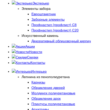
Экстерьер
Элементы забора
Евроштакетник
Заборные элементы
Профнастил (профлист) С8
Профнастил (профлист) С20
Искусственный камень
Декоративный облицовочный кирпич
Акции
Новости
Скидки
Контакты
Интерьер
Лепнина из пенополиуретана
Карнизы
Обрамление дверей
Молдинги полиуретановые
Обрамление арок
Плинтусы полиуретановые
Архитравы