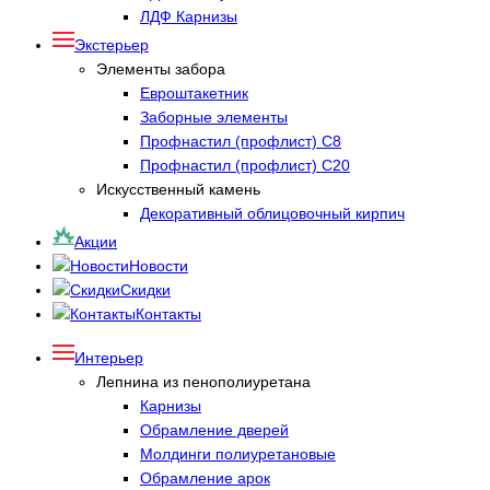
ЛДФ Карнизы
Экстерьер
Элементы забора
Евроштакетник
Заборные элементы
Профнастил (профлист) С8
Профнастил (профлист) С20
Искусственный камень
Декоративный облицовочный кирпич
Акции
Новости
Скидки
Контакты
Интерьер
Лепнина из пенополиуретана
Карнизы
Обрамление дверей
Молдинги полиуретановые
Обрамление арок