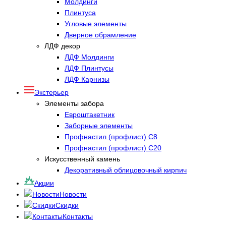
Молдинги
Плинтуса
Угловые элементы
Дверное обрамление
ЛДФ декор
ЛДФ Молдинги
ЛДФ Плинтусы
ЛДФ Карнизы
Экстерьер
Элементы забора
Евроштакетник
Заборные элементы
Профнастил (профлист) С8
Профнастил (профлист) С20
Искусственный камень
Декоративный облицовочный кирпич
Акции
Новости
Скидки
Контакты