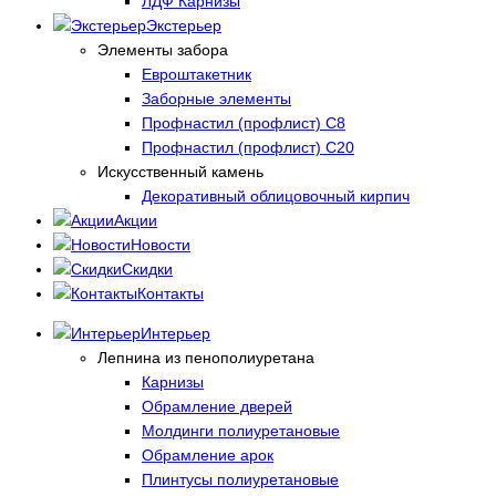
ЛДФ Карнизы
Экстерьер
Элементы забора
Евроштакетник
Заборные элементы
Профнастил (профлист) С8
Профнастил (профлист) С20
Искусственный камень
Декоративный облицовочный кирпич
Акции
Новости
Скидки
Контакты
Интерьер
Лепнина из пенополиуретана
Карнизы
Обрамление дверей
Молдинги полиуретановые
Обрамление арок
Плинтусы полиуретановые