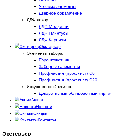
Угловые элементы
Дверное обрамление
ЛДФ декор
ЛДФ Молдинги
ЛДФ Плинтусы
ЛДФ Карнизы
Экстерьер
Элементы забора
Евроштакетник
Заборные элементы
Профнастил (профлист) С8
Профнастил (профлист) С20
Искусственный камень
Декоративный облицовочный кирпич
Акции
Новости
Скидки
Контакты
Экстерьер