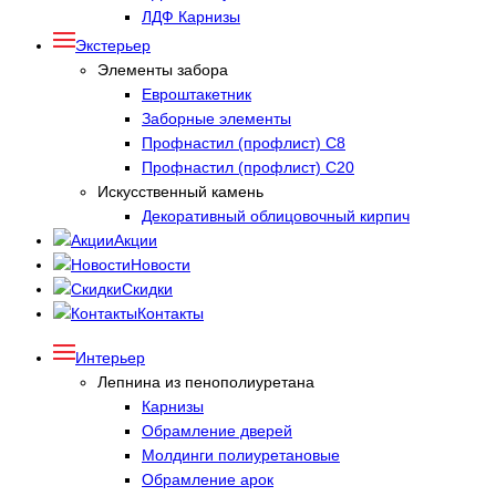
ЛДФ Карнизы
Экстерьер
Элементы забора
Евроштакетник
Заборные элементы
Профнастил (профлист) С8
Профнастил (профлист) С20
Искусственный камень
Декоративный облицовочный кирпич
Акции
Новости
Скидки
Контакты
Интерьер
Лепнина из пенополиуретана
Карнизы
Обрамление дверей
Молдинги полиуретановые
Обрамление арок