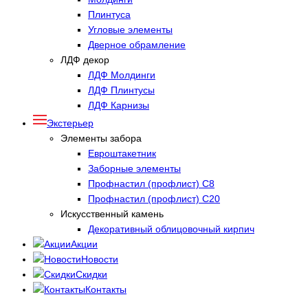
Плинтуса
Угловые элементы
Дверное обрамление
ЛДФ декор
ЛДФ Молдинги
ЛДФ Плинтусы
ЛДФ Карнизы
Экстерьер
Элементы забора
Евроштакетник
Заборные элементы
Профнастил (профлист) С8
Профнастил (профлист) С20
Искусственный камень
Декоративный облицовочный кирпич
Акции
Новости
Скидки
Контакты