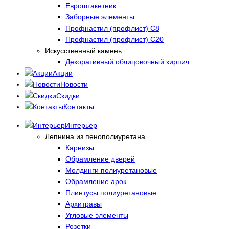
Евроштакетник
Заборные элементы
Профнастил (профлист) С8
Профнастил (профлист) С20
Искусственный камень
Декоративный облицовочный кирпич
Акции
Новости
Скидки
Контакты
Интерьер
Лепнина из пенополиуретана
Карнизы
Обрамление дверей
Молдинги полиуретановые
Обрамление арок
Плинтусы полиуретановые
Архитравы
Угловые элементы
Розетки