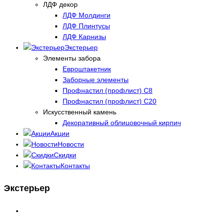
ЛДФ декор
ЛДФ Молдинги
ЛДФ Плинтусы
ЛДФ Карнизы
Экстерьер
Элементы забора
Евроштакетник
Заборные элементы
Профнастил (профлист) С8
Профнастил (профлист) С20
Искусственный камень
Декоративный облицовочный кирпич
Акции
Новости
Скидки
Контакты
Экстерьер