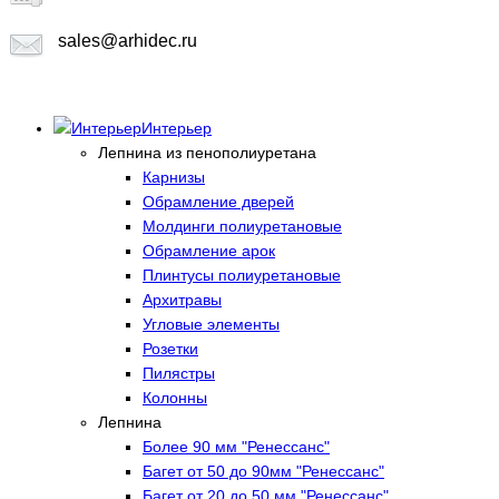
sales@arhidec.ru
Интерьер
Лепнина из пенополиуретана
Карнизы
Обрамление дверей
Молдинги полиуретановые
Обрамление арок
Плинтусы полиуретановые
Архитравы
Угловые элементы
Розетки
Пилястры
Колонны
Лепнина
Более 90 мм "Ренессанс"
Багет от 50 до 90мм "Ренессанс"
Багет от 20 до 50 мм "Ренессанс"