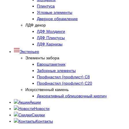
Плинтуса
Угловые элементы
Дверное обрамление
ЛДФ декор
ЛДФ Молдинги
ЛДФ Плинтусы
ЛДФ Карнизы
Экстерьер
Элементы забора
Евроштакетник
Заборные элементы
Профнастил (профлист) С8
Профнастил (профлист) С20
Искусственный камень
Декоративный облицовочный кирпич
Акции
Новости
Скидки
Контакты