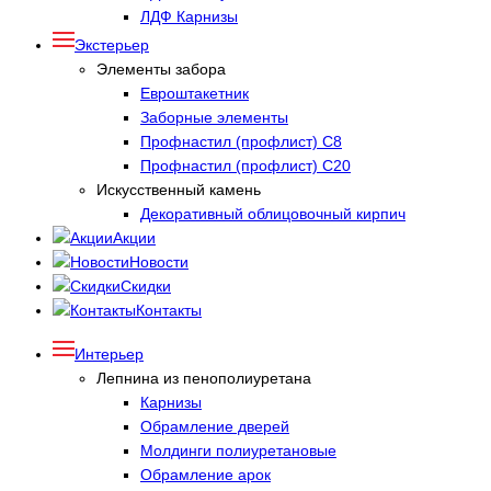
ЛДФ Карнизы
Экстерьер
Элементы забора
Евроштакетник
Заборные элементы
Профнастил (профлист) С8
Профнастил (профлист) С20
Искусственный камень
Декоративный облицовочный кирпич
Акции
Новости
Скидки
Контакты
Интерьер
Лепнина из пенополиуретана
Карнизы
Обрамление дверей
Молдинги полиуретановые
Обрамление арок