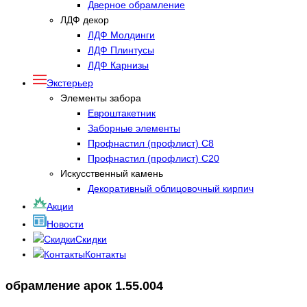
Дверное обрамление
ЛДФ декор
ЛДФ Молдинги
ЛДФ Плинтусы
ЛДФ Карнизы
Экстерьер
Элементы забора
Евроштакетник
Заборные элементы
Профнастил (профлист) С8
Профнастил (профлист) С20
Искусственный камень
Декоративный облицовочный кирпич
Акции
Новости
Скидки
Контакты
обрамление арок 1.55.004