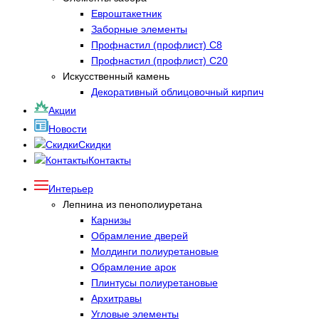
Евроштакетник
Заборные элементы
Профнастил (профлист) С8
Профнастил (профлист) С20
Искусственный камень
Декоративный облицовочный кирпич
Акции
Новости
Скидки
Контакты
Интерьер
Лепнина из пенополиуретана
Карнизы
Обрамление дверей
Молдинги полиуретановые
Обрамление арок
Плинтусы полиуретановые
Архитравы
Угловые элементы