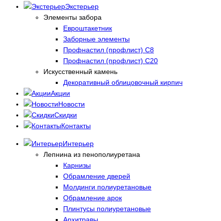
Экстерьер
Элементы забора
Евроштакетник
Заборные элементы
Профнастил (профлист) С8
Профнастил (профлист) С20
Искусственный камень
Декоративный облицовочный кирпич
Акции
Новости
Скидки
Контакты
Интерьер
Лепнина из пенополиуретана
Карнизы
Обрамление дверей
Молдинги полиуретановые
Обрамление арок
Плинтусы полиуретановые
Архитравы