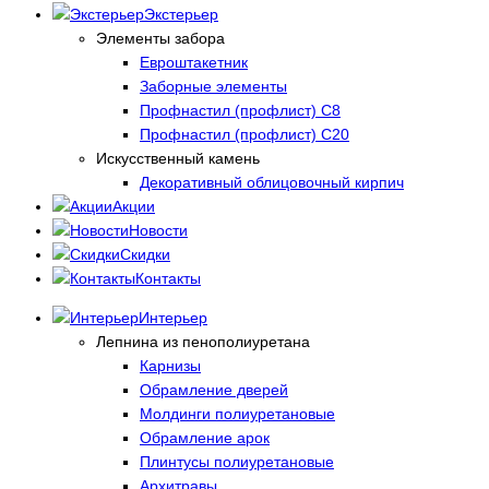
Экстерьер
Элементы забора
Евроштакетник
Заборные элементы
Профнастил (профлист) С8
Профнастил (профлист) С20
Искусственный камень
Декоративный облицовочный кирпич
Акции
Новости
Скидки
Контакты
Интерьер
Лепнина из пенополиуретана
Карнизы
Обрамление дверей
Молдинги полиуретановые
Обрамление арок
Плинтусы полиуретановые
Архитравы