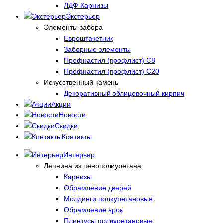
ЛДФ Карнизы
Экстерьер
Элементы забора
Евроштакетник
Заборные элементы
Профнастил (профлист) С8
Профнастил (профлист) С20
Искусственный камень
Декоративный облицовочный кирпич
Акции
Новости
Скидки
Контакты
Интерьер
Лепнина из пенополиуретана
Карнизы
Обрамление дверей
Молдинги полиуретановые
Обрамление арок
Плинтусы полиуретановые