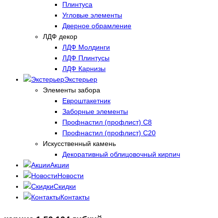
Плинтуса
Угловые элементы
Дверное обрамление
ЛДФ декор
ЛДФ Молдинги
ЛДФ Плинтусы
ЛДФ Карнизы
Экстерьер
Элементы забора
Евроштакетник
Заборные элементы
Профнастил (профлист) С8
Профнастил (профлист) С20
Искусственный камень
Декоративный облицовочный кирпич
Акции
Новости
Скидки
Контакты