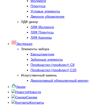
Молдинги
Плинтуса
Угловые элементы
Дверное обрамление
ЛДФ декор
ЛДФ Молдинги
ЛДФ Плинтусы
ЛДФ Карнизы
Экстерьер
Элементы забора
Евроштакетник
Заборные элементы
Профнастил (профлист) С8
Профнастил (профлист) С20
Искусственный камень
Декоративный облицовочный кирпич
Акции
Новости
Скидки
Контакты