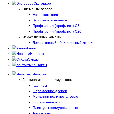
Экстерьер
Элементы забора
Евроштакетник
Заборные элементы
Профнастил (профлист) С8
Профнастил (профлист) С20
Искусственный камень
Декоративный облицовочный кирпич
Акции
Новости
Скидки
Контакты
Интерьер
Лепнина из пенополиуретана
Карнизы
Обрамление дверей
Молдинги полиуретановые
Обрамление арок
Плинтусы полиуретановые
Архитравы