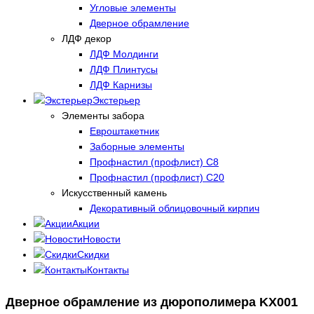
Угловые элементы
Дверное обрамление
ЛДФ декор
ЛДФ Молдинги
ЛДФ Плинтусы
ЛДФ Карнизы
Экстерьер
Элементы забора
Евроштакетник
Заборные элементы
Профнастил (профлист) С8
Профнастил (профлист) С20
Искусственный камень
Декоративный облицовочный кирпич
Акции
Новости
Скидки
Контакты
Дверное обрамление из дюрополимера KX001