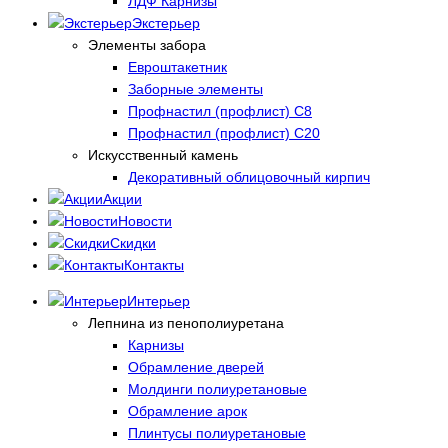
ЛДФ Карнизы
Экстерьер
Элементы забора
Евроштакетник
Заборные элементы
Профнастил (профлист) С8
Профнастил (профлист) С20
Искусственный камень
Декоративный облицовочный кирпич
Акции
Новости
Скидки
Контакты
Интерьер
Лепнина из пенополиуретана
Карнизы
Обрамление дверей
Молдинги полиуретановые
Обрамление арок
Плинтусы полиуретановые