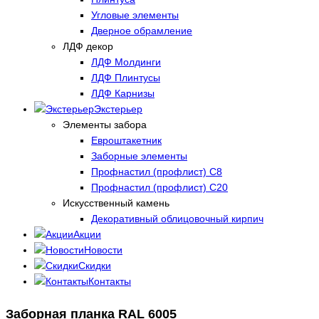
Угловые элементы
Дверное обрамление
ЛДФ декор
ЛДФ Молдинги
ЛДФ Плинтусы
ЛДФ Карнизы
Экстерьер
Элементы забора
Евроштакетник
Заборные элементы
Профнастил (профлист) С8
Профнастил (профлист) С20
Искусственный камень
Декоративный облицовочный кирпич
Акции
Новости
Скидки
Контакты
Заборная планка RAL 6005