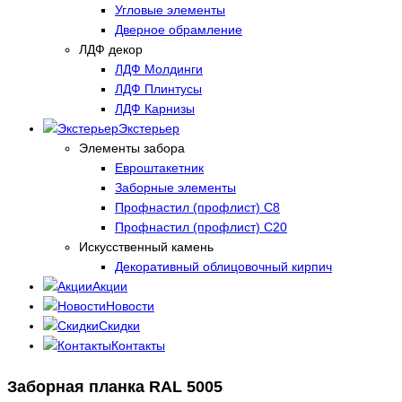
Угловые элементы
Дверное обрамление
ЛДФ декор
ЛДФ Молдинги
ЛДФ Плинтусы
ЛДФ Карнизы
Экстерьер
Элементы забора
Евроштакетник
Заборные элементы
Профнастил (профлист) С8
Профнастил (профлист) С20
Искусственный камень
Декоративный облицовочный кирпич
Акции
Новости
Скидки
Контакты
Заборная планка RAL 5005