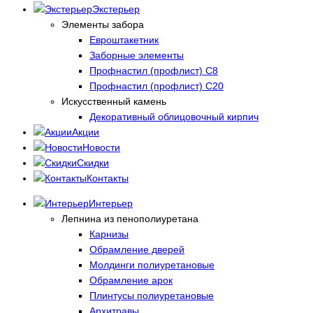
Экстерьер
Элементы забора
Евроштакетник
Заборные элементы
Профнастил (профлист) С8
Профнастил (профлист) С20
Искусственный камень
Декоративный облицовочный кирпич
Акции
Новости
Скидки
Контакты
Интерьер
Лепнина из пенополиуретана
Карнизы
Обрамление дверей
Молдинги полиуретановые
Обрамление арок
Плинтусы полиуретановые
Архитравы