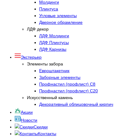
Молдинги
Плинтуса
Угловые элементы
Дверное обрамление
ЛДФ декор
ЛДФ Молдинги
ЛДФ Плинтусы
ЛДФ Карнизы
Экстерьер
Элементы забора
Евроштакетник
Заборные элементы
Профнастил (профлист) С8
Профнастил (профлист) С20
Искусственный камень
Декоративный облицовочный кирпич
Акции
Новости
Скидки
Контакты