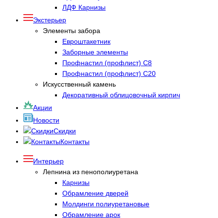
ЛДФ Карнизы
Экстерьер
Элементы забора
Евроштакетник
Заборные элементы
Профнастил (профлист) С8
Профнастил (профлист) С20
Искусственный камень
Декоративный облицовочный кирпич
Акции
Новости
Скидки
Контакты
Интерьер
Лепнина из пенополиуретана
Карнизы
Обрамление дверей
Молдинги полиуретановые
Обрамление арок