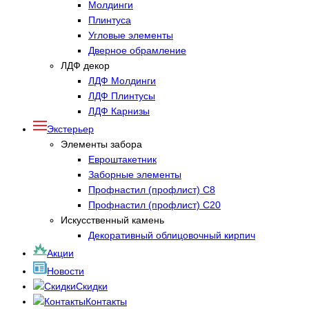
Молдинги
Плинтуса
Угловые элементы
Дверное обрамление
ЛДФ декор
ЛДФ Молдинги
ЛДФ Плинтусы
ЛДФ Карнизы
Экстерьер
Элементы забора
Евроштакетник
Заборные элементы
Профнастил (профлист) С8
Профнастил (профлист) С20
Искусственный камень
Декоративный облицовочный кирпич
Акции
Новости
Скидки
Контакты