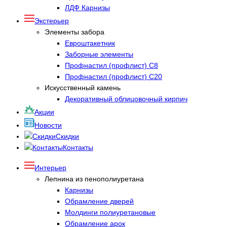
ЛДФ Карнизы
Экстерьер
Элементы забора
Евроштакетник
Заборные элементы
Профнастил (профлист) С8
Профнастил (профлист) С20
Искусственный камень
Декоративный облицовочный кирпич
Акции
Новости
Скидки
Контакты
Интерьер
Лепнина из пенополиуретана
Карнизы
Обрамление дверей
Молдинги полиуретановые
Обрамление арок