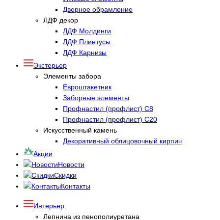
Дверное обрамление
ЛДФ декор
ЛДФ Молдинги
ЛДФ Плинтусы
ЛДФ Карнизы
Экстерьер
Элементы забора
Евроштакетник
Заборные элементы
Профнастил (профлист) С8
Профнастил (профлист) С20
Искусственный камень
Декоративный облицовочный кирпич
Акции
Новости
Скидки
Контакты
Интерьер
Лепнина из пенополиуретана