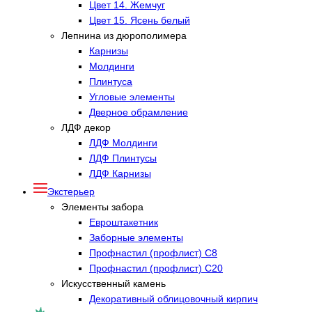
Цвет 14. Жемчуг
Цвет 15. Ясень белый
Лепнина из дюрополимера
Карнизы
Молдинги
Плинтуса
Угловые элементы
Дверное обрамление
ЛДФ декор
ЛДФ Молдинги
ЛДФ Плинтусы
ЛДФ Карнизы
Экстерьер
Элементы забора
Евроштакетник
Заборные элементы
Профнастил (профлист) С8
Профнастил (профлист) С20
Искусственный камень
Декоративный облицовочный кирпич