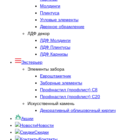
Молдинги
Плинтуса
Угловые элементы
Дверное обрамление
ЛДФ декор
ЛДФ Молдинги
ЛДФ Плинтусы
ЛДФ Карнизы
Экстерьер
Элементы забора
Евроштакетник
Заборные элементы
Профнастил (профлист) С8
Профнастил (профлист) С20
Искусственный камень
Декоративный облицовочный кирпич
Акции
Новости
Скидки
Контакты