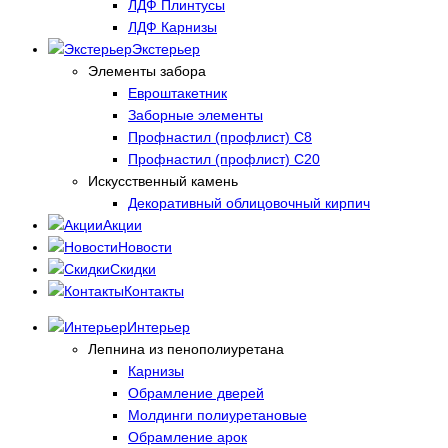
ЛДФ Плинтусы
ЛДФ Карнизы
Экстерьер
Элементы забора
Евроштакетник
Заборные элементы
Профнастил (профлист) С8
Профнастил (профлист) С20
Искусственный камень
Декоративный облицовочный кирпич
Акции
Новости
Скидки
Контакты
Интерьер
Лепнина из пенополиуретана
Карнизы
Обрамление дверей
Молдинги полиуретановые
Обрамление арок