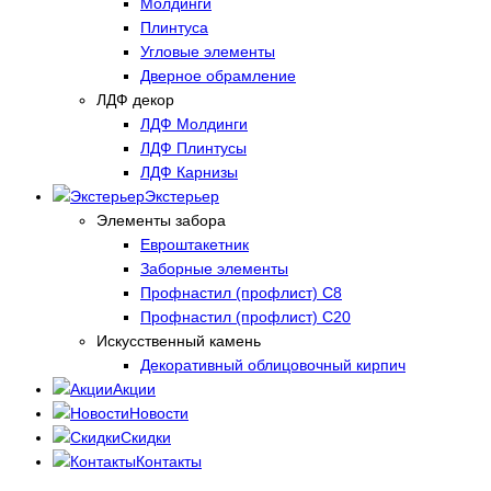
Молдинги
Плинтуса
Угловые элементы
Дверное обрамление
ЛДФ декор
ЛДФ Молдинги
ЛДФ Плинтусы
ЛДФ Карнизы
Экстерьер
Элементы забора
Евроштакетник
Заборные элементы
Профнастил (профлист) С8
Профнастил (профлист) С20
Искусственный камень
Декоративный облицовочный кирпич
Акции
Новости
Скидки
Контакты