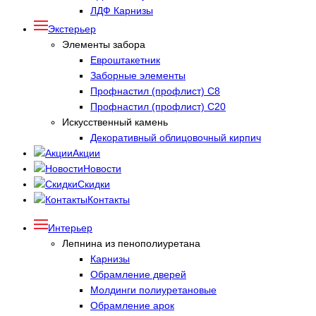
ЛДФ Карнизы
Экстерьер
Элементы забора
Евроштакетник
Заборные элементы
Профнастил (профлист) С8
Профнастил (профлист) С20
Искусственный камень
Декоративный облицовочный кирпич
Акции
Новости
Скидки
Контакты
Интерьер
Лепнина из пенополиуретана
Карнизы
Обрамление дверей
Молдинги полиуретановые
Обрамление арок