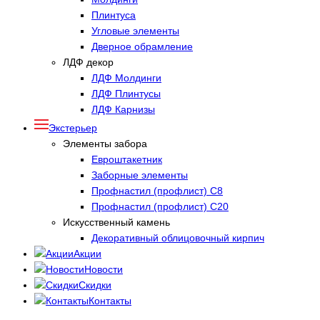
Плинтуса
Угловые элементы
Дверное обрамление
ЛДФ декор
ЛДФ Молдинги
ЛДФ Плинтусы
ЛДФ Карнизы
Экстерьер
Элементы забора
Евроштакетник
Заборные элементы
Профнастил (профлист) С8
Профнастил (профлист) С20
Искусственный камень
Декоративный облицовочный кирпич
Акции
Новости
Скидки
Контакты