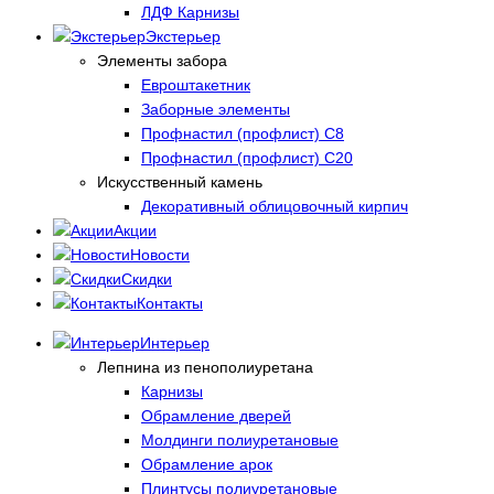
ЛДФ Карнизы
Экстерьер
Элементы забора
Евроштакетник
Заборные элементы
Профнастил (профлист) С8
Профнастил (профлист) С20
Искусственный камень
Декоративный облицовочный кирпич
Акции
Новости
Скидки
Контакты
Интерьер
Лепнина из пенополиуретана
Карнизы
Обрамление дверей
Молдинги полиуретановые
Обрамление арок
Плинтусы полиуретановые