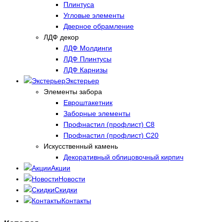
Плинтуса
Угловые элементы
Дверное обрамление
ЛДФ декор
ЛДФ Молдинги
ЛДФ Плинтусы
ЛДФ Карнизы
Экстерьер
Элементы забора
Евроштакетник
Заборные элементы
Профнастил (профлист) С8
Профнастил (профлист) С20
Искусственный камень
Декоративный облицовочный кирпич
Акции
Новости
Скидки
Контакты