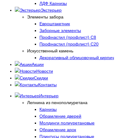
ЛДФ Карнизы
Экстерьер
Элементы забора
Евроштакетник
Заборные элементы
Профнастил (профлист) С8
Профнастил (профлист) С20
Искусственный камень
Декоративный облицовочный кирпич
Акции
Новости
Скидки
Контакты
Интерьер
Лепнина из пенополиуретана
Карнизы
Обрамление дверей
Молдинги полиуретановые
Обрамление арок
Плинтусы полиуретановые