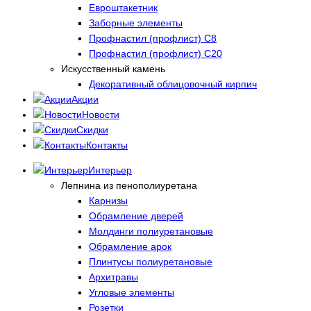
Евроштакетник
Заборные элементы
Профнастил (профлист) С8
Профнастил (профлист) С20
Искусственный камень
Декоративный облицовочный кирпич
Акции
Новости
Скидки
Контакты
Интерьер
Лепнина из пенополиуретана
Карнизы
Обрамление дверей
Молдинги полиуретановые
Обрамление арок
Плинтусы полиуретановые
Архитравы
Угловые элементы
Розетки