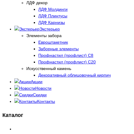
ЛДФ декор
ЛДФ Молдинги
ЛДФ Плинтусы
ЛДФ Карнизы
Экстерьер
Элементы забора
Евроштакетник
Заборные элементы
Профнастил (профлист) С8
Профнастил (профлист) С20
Искусственный камень
Декоративный облицовочный кирпич
Акции
Новости
Скидки
Контакты
Каталог