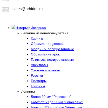
sales@arhidec.ru
Интерьер
Лепнина из пенополиуретана
Карнизы
Обрамление дверей
Молдинги полиуретановые
Обрамление арок
Плинтусы полиуретановые
Архитравы
Угловые элементы
Розетки
Пилястры
Колонны
Лепнина
Более 90 мм "Ренессанс"
Багет от 50 до 90мм "Ренессанс"
Багет от 20 до 50 мм "Ренессанс"