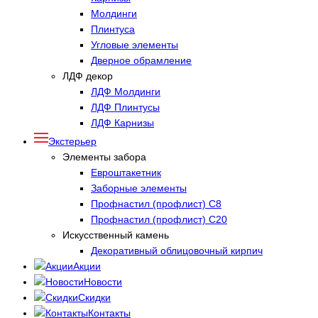
Молдинги
Плинтуса
Угловые элементы
Дверное обрамление
ЛДФ декор
ЛДФ Молдинги
ЛДФ Плинтусы
ЛДФ Карнизы
Экстерьер
Элементы забора
Евроштакетник
Заборные элементы
Профнастил (профлист) С8
Профнастил (профлист) С20
Искусственный камень
Декоративный облицовочный кирпич
Акции
Новости
Скидки
Контакты