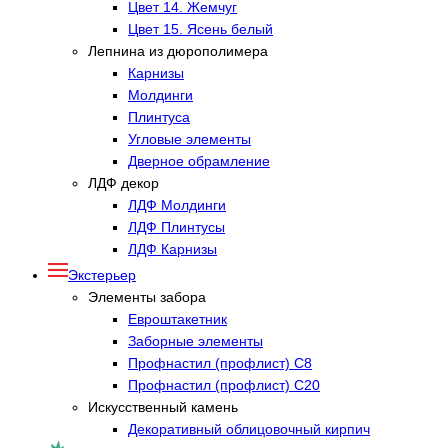
Цвет 14. Жемчуг
Цвет 15. Ясень белый
Лепнина из дюрополимера
Карнизы
Молдинги
Плинтуса
Угловые элементы
Дверное обрамление
ЛДФ декор
ЛДФ Молдинги
ЛДФ Плинтусы
ЛДФ Карнизы
Экстерьер
Элементы забора
Евроштакетник
Заборные элементы
Профнастил (профлист) С8
Профнастил (профлист) С20
Искусственный камень
Декоративный облицовочный кирпич