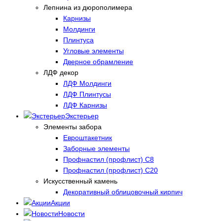
Лепнина из дюрополимера
Карнизы
Молдинги
Плинтуса
Угловые элементы
Дверное обрамление
ЛДФ декор
ЛДФ Молдинги
ЛДФ Плинтусы
ЛДФ Карнизы
Экстерьер
Элементы забора
Евроштакетник
Заборные элементы
Профнастил (профлист) С8
Профнастил (профлист) С20
Искусственный камень
Декоративный облицовочный кирпич
Акции
Новости