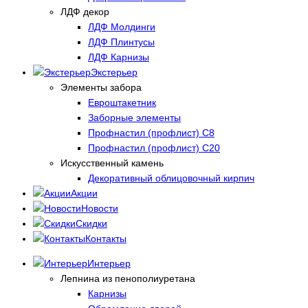
ЛДФ декор
ЛДФ Молдинги
ЛДФ Плинтусы
ЛДФ Карнизы
Экстерьер
Элементы забора
Евроштакетник
Заборные элементы
Профнастил (профлист) С8
Профнастил (профлист) С20
Искусственный камень
Декоративный облицовочный кирпич
Акции
Новости
Скидки
Контакты
Интерьер
Лепнина из пенополиуретана
Карнизы