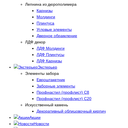
Лепнина из дюрополимера
Карнизы
Молдинги
Плинтуса
Угловые элементы
Дверное обрамление
ЛДФ декор
ЛДФ Молдинги
ЛДФ Плинтусы
ЛДФ Карнизы
Экстерьер
Элементы забора
Евроштакетник
Заборные элементы
Профнастил (профлист) С8
Профнастил (профлист) С20
Искусственный камень
Декоративный облицовочный кирпич
Акции
Новости