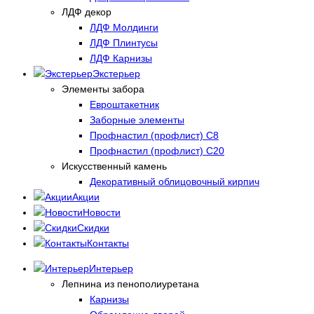
ЛДФ декор
ЛДФ Молдинги
ЛДФ Плинтусы
ЛДФ Карнизы
Экстерьер
Элементы забора
Евроштакетник
Заборные элементы
Профнастил (профлист) С8
Профнастил (профлист) С20
Искусственный камень
Декоративный облицовочный кирпич
Акции
Новости
Скидки
Контакты
Интерьер
Лепнина из пенополиуретана
Карнизы