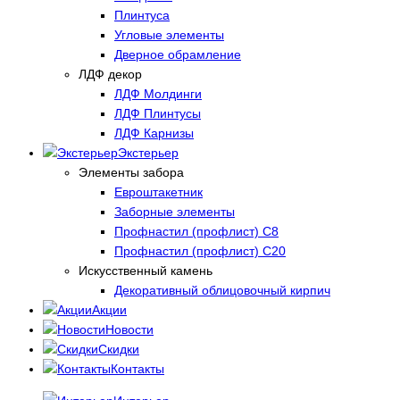
Плинтуса
Угловые элементы
Дверное обрамление
ЛДФ декор
ЛДФ Молдинги
ЛДФ Плинтусы
ЛДФ Карнизы
Экстерьер
Элементы забора
Евроштакетник
Заборные элементы
Профнастил (профлист) С8
Профнастил (профлист) С20
Искусственный камень
Декоративный облицовочный кирпич
Акции
Новости
Скидки
Контакты