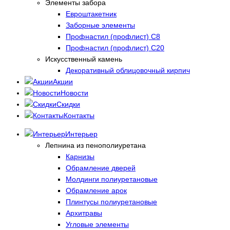
Элементы забора
Евроштакетник
Заборные элементы
Профнастил (профлист) С8
Профнастил (профлист) С20
Искусственный камень
Декоративный облицовочный кирпич
Акции
Новости
Скидки
Контакты
Интерьер
Лепнина из пенополиуретана
Карнизы
Обрамление дверей
Молдинги полиуретановые
Обрамление арок
Плинтусы полиуретановые
Архитравы
Угловые элементы