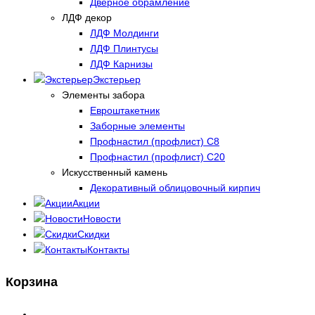
Дверное обрамление
ЛДФ декор
ЛДФ Молдинги
ЛДФ Плинтусы
ЛДФ Карнизы
Экстерьер
Элементы забора
Евроштакетник
Заборные элементы
Профнастил (профлист) С8
Профнастил (профлист) С20
Искусственный камень
Декоративный облицовочный кирпич
Акции
Новости
Скидки
Контакты
Корзина