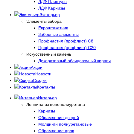
ЛДФ Плинтусы
ЛДФ Карнизы
Экстерьер
Элементы забора
Евроштакетник
Заборные элементы
Профнастил (профлист) С8
Профнастил (профлист) С20
Искусственный камень
Декоративный облицовочный кирпич
Акции
Новости
Скидки
Контакты
Интерьер
Лепнина из пенополиуретана
Карнизы
Обрамление дверей
Молдинги полиуретановые
Обрамление арок