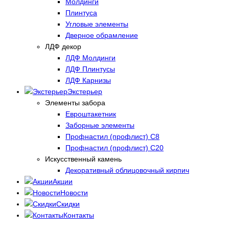
Молдинги
Плинтуса
Угловые элементы
Дверное обрамление
ЛДФ декор
ЛДФ Молдинги
ЛДФ Плинтусы
ЛДФ Карнизы
Экстерьер
Элементы забора
Евроштакетник
Заборные элементы
Профнастил (профлист) С8
Профнастил (профлист) С20
Искусственный камень
Декоративный облицовочный кирпич
Акции
Новости
Скидки
Контакты