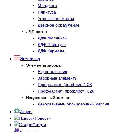
Молдинги
Плинтуса
Угловые элементы
Дверное обрамление
ЛДФ декор
ЛДФ Молдинги
ЛДФ Плинтусы
ЛДФ Карнизы
Экстерьер
Элементы забора
Евроштакетник
Заборные элементы
Профнастил (профлист) С8
Профнастил (профлист) С20
Искусственный камень
Декоративный облицовочный кирпич
Акции
Новости
Скидки