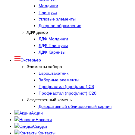
Молдинги
Плинтуса
Угловые элементы
Дверное обрамление
ЛДФ декор
ЛДФ Молдинги
ЛДФ Плинтусы
ЛДФ Карнизы
Экстерьер
Элементы забора
Евроштакетник
Заборные элементы
Профнастил (профлист) С8
Профнастил (профлист) С20
Искусственный камень
Декоративный облицовочный кирпич
Акции
Новости
Скидки
Контакты