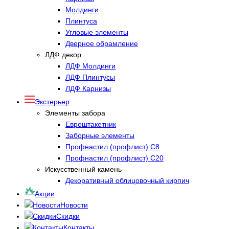
Молдинги
Плинтуса
Угловые элементы
Дверное обрамление
ЛДФ декор
ЛДФ Молдинги
ЛДФ Плинтусы
ЛДФ Карнизы
Экстерьер
Элементы забора
Евроштакетник
Заборные элементы
Профнастил (профлист) С8
Профнастил (профлист) С20
Искусственный камень
Декоративный облицовочный кирпич
Акции
Новости
Скидки
Контакты