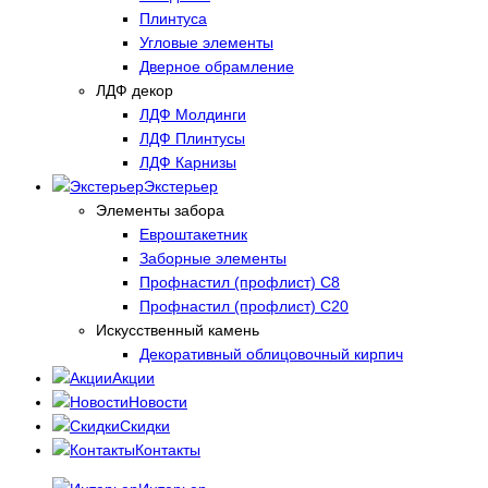
Плинтуса
Угловые элементы
Дверное обрамление
ЛДФ декор
ЛДФ Молдинги
ЛДФ Плинтусы
ЛДФ Карнизы
Экстерьер
Элементы забора
Евроштакетник
Заборные элементы
Профнастил (профлист) С8
Профнастил (профлист) С20
Искусственный камень
Декоративный облицовочный кирпич
Акции
Новости
Скидки
Контакты