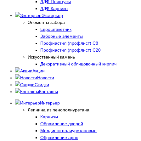
ЛДФ Плинтусы
ЛДФ Карнизы
Экстерьер
Элементы забора
Евроштакетник
Заборные элементы
Профнастил (профлист) С8
Профнастил (профлист) С20
Искусственный камень
Декоративный облицовочный кирпич
Акции
Новости
Скидки
Контакты
Интерьер
Лепнина из пенополиуретана
Карнизы
Обрамление дверей
Молдинги полиуретановые
Обрамление арок