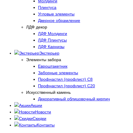
Молдинги
Плинтуса
Угловые элементы
Дверное обрамление
ЛДФ декор
ЛДФ Молдинги
ЛДФ Плинтусы
ЛДФ Карнизы
Экстерьер
Элементы забора
Евроштакетник
Заборные элементы
Профнастил (профлист) С8
Профнастил (профлист) С20
Искусственный камень
Декоративный облицовочный кирпич
Акции
Новости
Скидки
Контакты