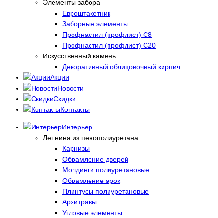
Элементы забора
Евроштакетник
Заборные элементы
Профнастил (профлист) С8
Профнастил (профлист) С20
Искусственный камень
Декоративный облицовочный кирпич
Акции
Новости
Скидки
Контакты
Интерьер
Лепнина из пенополиуретана
Карнизы
Обрамление дверей
Молдинги полиуретановые
Обрамление арок
Плинтусы полиуретановые
Архитравы
Угловые элементы