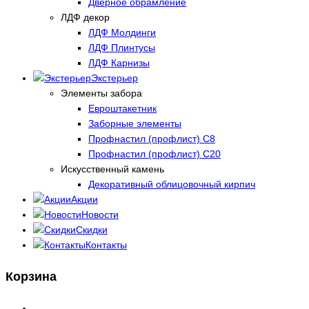
Дверное обрамление
ЛДФ декор
ЛДФ Молдинги
ЛДФ Плинтусы
ЛДФ Карнизы
Экстерьер
Элементы забора
Евроштакетник
Заборные элементы
Профнастил (профлист) С8
Профнастил (профлист) С20
Искусственный камень
Декоративный облицовочный кирпич
Акции
Новости
Скидки
Контакты
Корзина