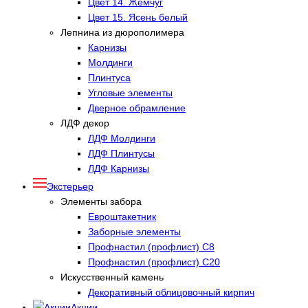
Цвет 14. Жемчуг
Цвет 15. Ясень белый
Лепнина из дюрополимера
Карнизы
Молдинги
Плинтуса
Угловые элементы
Дверное обрамление
ЛДФ декор
ЛДФ Молдинги
ЛДФ Плинтусы
ЛДФ Карнизы
Экстерьер
Элементы забора
Евроштакетник
Заборные элементы
Профнастил (профлист) С8
Профнастил (профлист) С20
Искусственный камень
Декоративный облицовочный кирпич
Акции