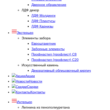
Дверное обрамление
ЛДФ декор
ЛДФ Молдинги
ЛДФ Плинтусы
ЛДФ Карнизы
Экстерьер
Элементы забора
Евроштакетник
Заборные элементы
Профнастил (профлист) С8
Профнастил (профлист) С20
Искусственный камень
Декоративный облицовочный кирпич
Акции
Новости
Скидки
Контакты
Интерьер
Лепнина из пенополиуретана