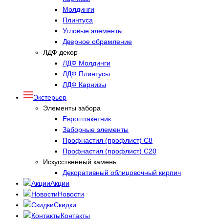
Молдинги
Плинтуса
Угловые элементы
Дверное обрамление
ЛДФ декор
ЛДФ Молдинги
ЛДФ Плинтусы
ЛДФ Карнизы
Экстерьер
Элементы забора
Евроштакетник
Заборные элементы
Профнастил (профлист) С8
Профнастил (профлист) С20
Искусственный камень
Декоративный облицовочный кирпич
Акции
Новости
Скидки
Контакты