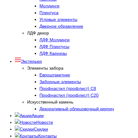
Молдинги
Плинтуса
Угловые элементы
Дверное обрамление
ЛДФ декор
ЛДФ Молдинги
ЛДФ Плинтусы
ЛДФ Карнизы
Экстерьер
Элементы забора
Евроштакетник
Заборные элементы
Профнастил (профлист) С8
Профнастил (профлист) С20
Искусственный камень
Декоративный облицовочный кирпич
Акции
Новости
Скидки
Контакты