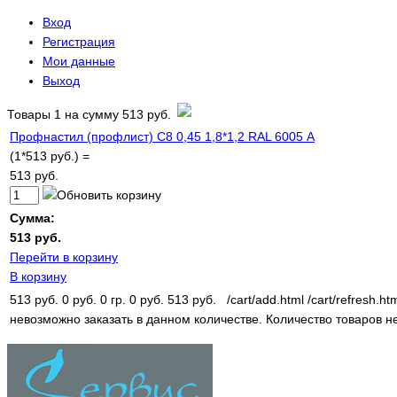
Вход
Регистрация
Мои данные
Выход
Товары
1
на сумму
513 руб.
Профнастил (профлист) С8 0,45 1,8*1,2 RAL 6005 А
(1*513 руб.) =
513 руб.
Сумма:
513 руб.
Перейти в корзину
В корзину
513 руб.
0 руб.
0 гр.
0 руб.
513 руб.
/cart/add.html
/cart/refresh.ht
невозможно заказать в данном количестве.
Количество товаров н