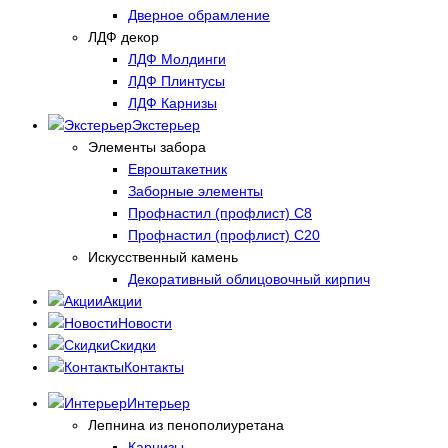
Дверное обрамление
ЛДФ декор
ЛДФ Молдинги
ЛДФ Плинтусы
ЛДФ Карнизы
Экстерьер
Элементы забора
Евроштакетник
Заборные элементы
Профнастил (профлист) С8
Профнастил (профлист) С20
Искусственный камень
Декоративный облицовочный кирпич
Акции
Новости
Скидки
Контакты
Интерьер
Лепнина из пенополиуретана
Карнизы