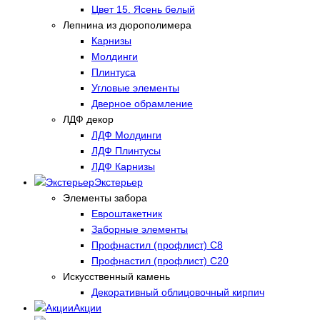
Цвет 15. Ясень белый
Лепнина из дюрополимера
Карнизы
Молдинги
Плинтуса
Угловые элементы
Дверное обрамление
ЛДФ декор
ЛДФ Молдинги
ЛДФ Плинтусы
ЛДФ Карнизы
Экстерьер
Элементы забора
Евроштакетник
Заборные элементы
Профнастил (профлист) С8
Профнастил (профлист) С20
Искусственный камень
Декоративный облицовочный кирпич
Акции